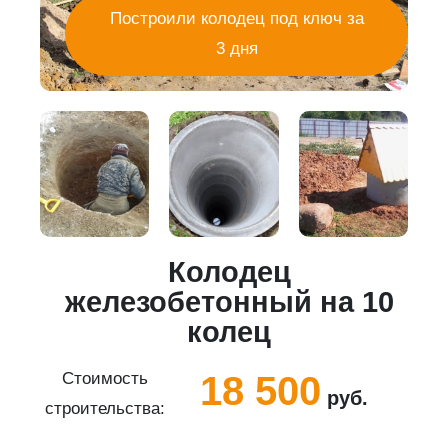
Построили колодец под ключ за
3 дня
Колодец
5
железобетонный на 10
колец
18 500
Стоимость
руб.
строительства:
с