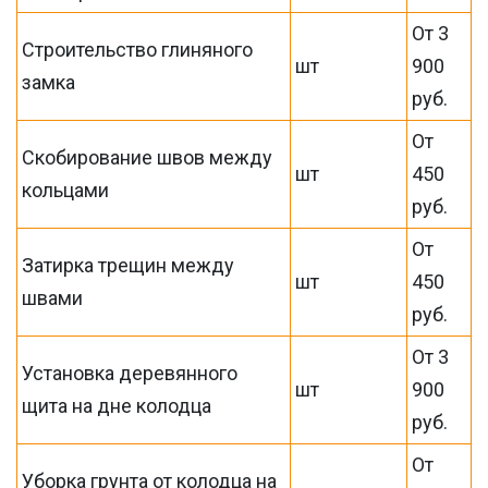
От 3
Строительство глиняного
шт
900
замка
руб.
От
Скобирование швов между
шт
450
кольцами
руб.
От
Затирка трещин между
шт
450
швами
руб.
От 3
Установка деревянного
шт
900
щита на дне колодца
руб.
От
Уборка грунта от колодца на