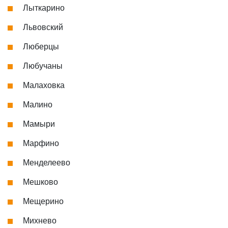
Лыткарино
Львовский
Люберцы
Любучаны
Малаховка
Малино
Мамыри
Марфино
Менделеево
Мешково
Мещерино
Михнево