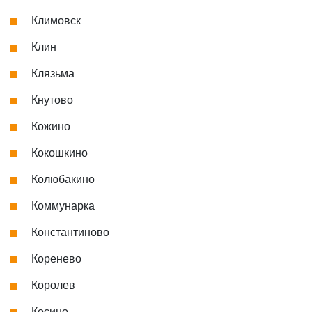
Климовск
Клин
Клязьма
Кнутово
Кожино
Кокошкино
Колюбакино
Коммунарка
Константиново
Коренево
Королев
Косино