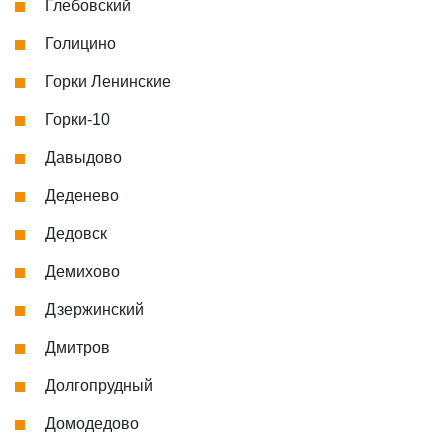
Глебовский
Голицино
Горки Ленинские
Горки-10
Давыдово
Деденево
Дедовск
Демихово
Дзержинский
Дмитров
Долгопрудный
Домодедово