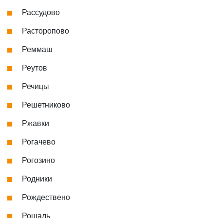
Рассудово
Расторопово
Реммаш
Реутов
Речицы
Решетниково
Ржавки
Рогачево
Рогозино
Родники
Рождествено
Рошаль