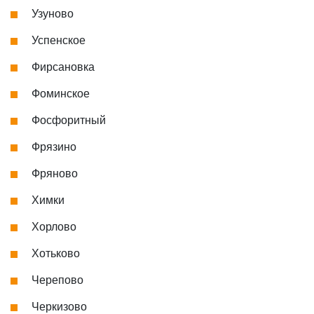
Узуново
Успенское
Фирсановка
Фоминское
Фосфоритный
Фрязино
Фряново
Химки
Хорлово
Хотьково
Черепово
Черкизово