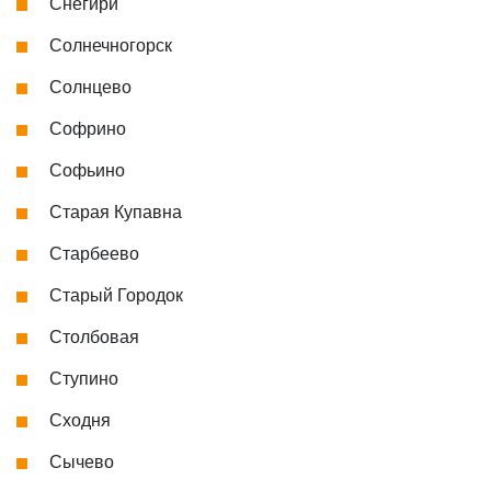
Снегири
Солнечногорск
Солнцево
Софрино
Софьино
Старая Купавна
Старбеево
Старый Городок
Столбовая
Ступино
Сходня
Сычево