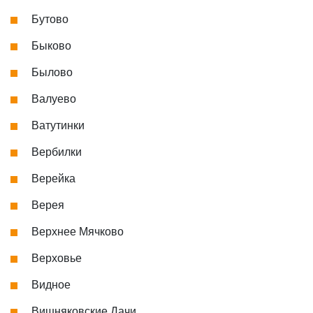
Бутово
Быково
Былово
Валуево
Ватутинки
Вербилки
Верейка
Верея
Верхнее Мячково
Верховье
Видное
Вишняковские Дачи