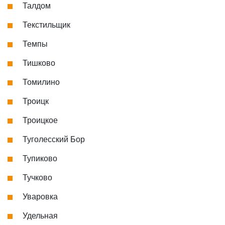
Талдом
Текстильщик
Темпы
Тишково
Томилино
Троицк
Троицкое
Туголесский Бор
Тупиково
Тучково
Уваровка
Удельная